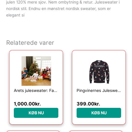
julen 120% mere sjov. Nem ombytning & retur. Julesweater i
nordisk stil. Endnu en mønstret nordisk sweater, som er
elegant si
Relaterede varer
Den oprindelige pris var: 1,499.00kr..
Den aktuelle pris er: 1,000.00kr..
Årets julesweater: Familiepakke – Julesweatre. Ugly Christmas Sweater lavet i Danmark
Pingvinernes Julesweater LED – Børn
1,000.00
kr.
399.00
kr.
KØB NU
KØB NU