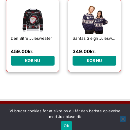
Den Bitre Julesweater
Santas Sleigh Julesweater
459.00
kr.
349.00
kr.
KØB NU
KØB NU
Dette medie ejes og drives af Tropic Traffic LLC-FZ | The Meydan
Vi bruger cookies for at sikre os du får den bedste oplevelse
Hotel, Grandstand, 6th floor, Nad Al Sheba | Dubai | UAE
med Julebluse.dk
Copyright © 2026 Julebluse | All rights reserved
Ok