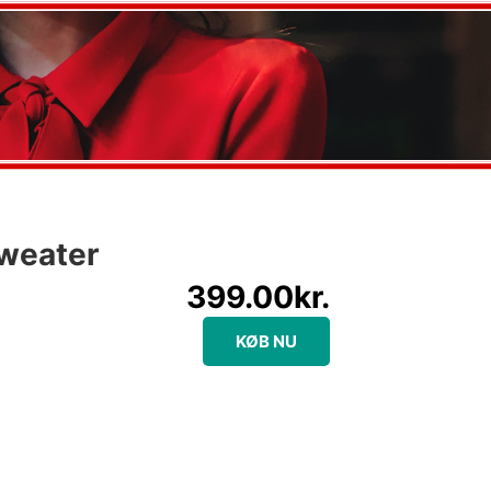
sweater
399.00
kr.
KØB NU