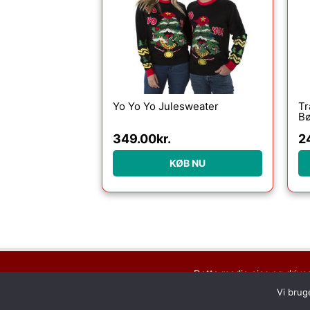
Yo Yo Yo Julesweater
Tr
Bø
349.00
kr.
2
KØB NU
Dette medie ejes og drive
Vi brug