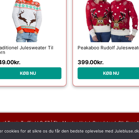
aditionel Julesweater Til
Peakaboo Rudolf Julesweat
rn
49.00
kr.
399.00
kr.
KØB NU
KØB NU
s af Tropic Traffic LLC-FZ | The Meydan Hotel, Grandstand, 6th floor, 
Copyright © 2026 Julebluse | All rights reserved
er cookies for at sikre os du får den bedste oplevelse med Julebluse.d