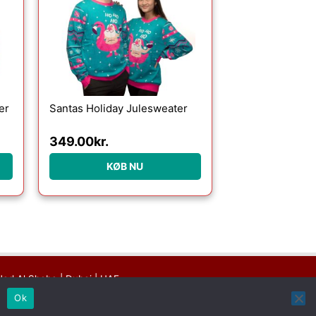
er
Santas Holiday Julesweater
349.00
kr.
KØB NU
Nad Al Sheba | Dubai | UAE
k
Ok