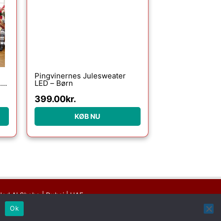
000.00kr..
Pingvinernes Julesweater
.
LED – Børn
et
399.00
kr.
KØB NU
Nad Al Sheba | Dubai | UAE
k
Ok