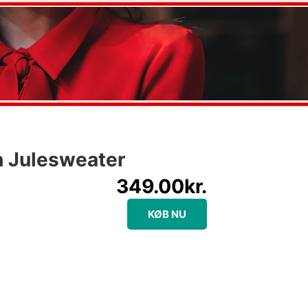
h Julesweater
349.00
kr.
KØB NU