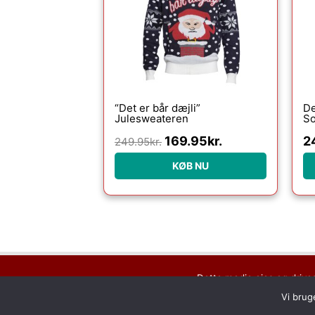
249.95kr..
169.95kr..
“Det er bår dæjli”
De
Julesweateren
So
169.95
kr.
2
249.95
kr.
KØB NU
Dette medie ejes og drive
Vi brug