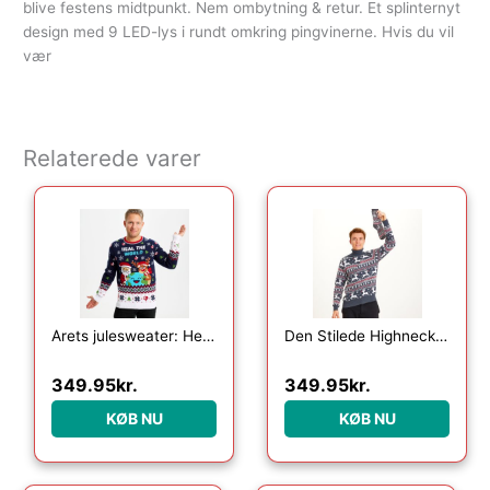
blive festens midtpunkt. Nem ombytning & retur. Et splinternyt
design med 9 LED-lys i rundt omkring pingvinerne. Hvis du vil
vær
Relaterede varer
Årets julesweater: Heal The World Velgørenhed – herre / mænd. Ugly Christmas Sweater lavet i Danmark
Den Stilede Highneck Julesweater – herre / mænd.
349.95
kr.
349.95
kr.
KØB NU
KØB NU