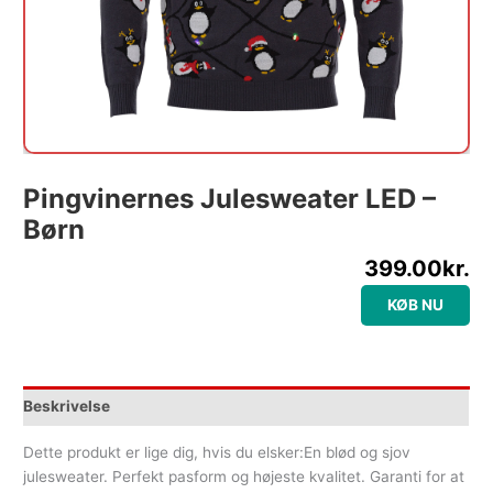
Pingvinernes Julesweater LED –
Børn
399.00
kr.
KØB NU
Beskrivelse
Dette produkt er lige dig, hvis du elsker:En blød og sjov
julesweater. Perfekt pasform og højeste kvalitet. Garanti for at