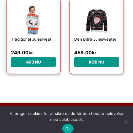
Traditionel Julesweater Til Børn
Den Bitre Julesweater
249.00
kr.
459.00
kr.
KØB NU
KØB NU
Dette medie ejes og drives af Tropic Traffic LLC-FZ | The Meydan
Vi bruger cookies for at sikre os du får den bedste oplevelse
Hotel, Grandstand, 6th floor, Nad Al Sheba | Dubai | UAE
med Julebluse.dk
Copyright © 2026 Julebluse | All rights reserved
Ok