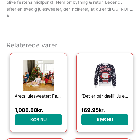
blive festens midtpunkt. Nem ombytning & retur. Leder du
efter en svedig julesweater, der indikerer, at du er til GG, ROFL,
A
Relaterede varer
Den oprindelige pris var: 1,499.00kr..
Den aktuelle pris er: 1,000.00kr..
Den oprindelige pris var
Den aktuelle p
Årets julesweater: Familiepakke – Pyjamas. Ugly Christmas Sweater lavet i Danmark
“Det er bår dæjli” Julesweateren
1,000.00
kr.
169.95
kr.
KØB NU
KØB NU