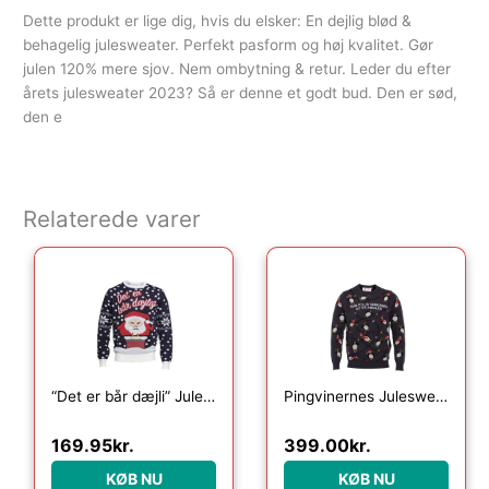
Dette produkt er lige dig, hvis du elsker: En dejlig blød &
behagelig julesweater. Perfekt pasform og høj kvalitet. Gør
julen 120% mere sjov. Nem ombytning & retur. Leder du efter
årets julesweater 2023? Så er denne et godt bud. Den er sød,
den e
Relaterede varer
Den oprindelige pris var: 249.95kr..
Den aktuelle pris er: 169.95kr..
“Det er bår dæjli” Julesweateren
Pingvinernes Julesweater LED – Børn
169.95
kr.
399.00
kr.
KØB NU
KØB NU