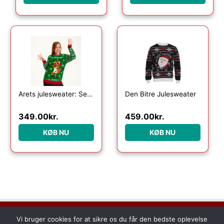
Årets julesweater: Sexy And I Glow It Grøn – dame / kvinder. Ugly Christmas Sweater lavet i Danmark
Den Bitre Julesweater
349.00
kr.
459.00
kr.
KØB NU
KØB NU
Dette medie ejes og drives af Tropic Traffic LLC-FZ | The Meydan
Vi bruger cookies for at sikre os du får den bedste oplevelse